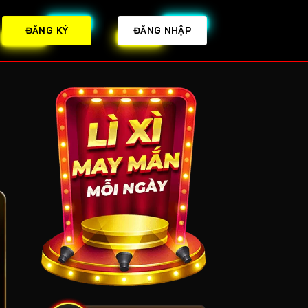
ĐĂNG KÝ
ĐĂNG NHẬP