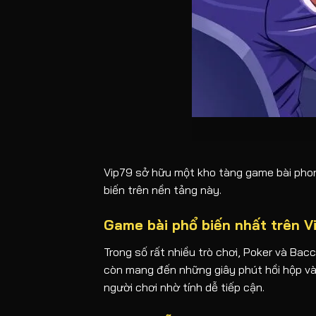
Vip79 sở hữu một kho tàng game bài phong
biến trên nền tảng này.
Game bài phổ biến nhất trên V
Trong số rất nhiều trò chơi, Poker và Ba
còn mang đến những giây phút hồi hộp và 
người chơi nhờ tính dễ tiếp cận.