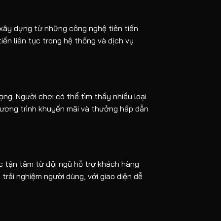
xây dựng từ những công nghệ tiên tiến
ến liên tục trong hệ thống và dịch vụ
ọng. Người chơi có thể tìm thấy nhiều loại
chương trình khuyến mãi và thưởng hấp dẫn
c tận tâm từ đội ngũ hỗ trợ khách hàng
trải nghiệm người dùng, với giao diện dễ