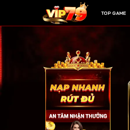
Chuyển
đến
TOP GAME
nội
dung