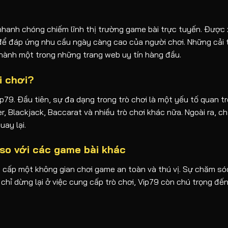
hanh chóng chiếm lĩnh thị trường game bài trực tuyến. Được 
ể đáp ứng nhu cầu ngày càng cao của người chơi. Những cải ti
hành một trong những trang web uy tín hàng đầu.
i chơi?
p79. Đầu tiên, sự đa dạng trong trò chơi là một yếu tố quan tr
r, Blackjack, Baccarat và nhiều trò chơi khác nữa. Ngoài ra, 
uay lại.
so với các game bài khác
g cấp một không gian chơi game an toàn và thú vị. Sự chăm só
hỉ dừng lại ở việc cung cấp trò chơi, Vip79 còn chú trọng đến 