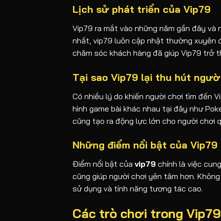
Lịch sử phát triển của Vip79
Vip79 ra mắt vào những năm gần đây và n
nhất, vip79 luôn cập nhật thường xuyên đ
chăm sóc khách hàng đã giúp Vip79 trở t
Tại sao Vip79 lại thu hút ngườ
Có nhiều lý do khiến người chơi tìm đến Vi
hình game bài khác nhau tại đây như Poke
cũng tạo ra động lực lớn cho người chơi q
Những điểm nổi bật của Vip79 
Điểm nổi bật của
vip79
chính là việc cun
cũng giúp người chơi yên tâm hơn. Không c
sử dụng và tính năng tương tác cao.
Các trò chơi trong Vip79