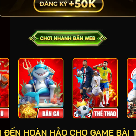
ỂM ĐẾN HOÀN HẢO CHO GAME BÀI