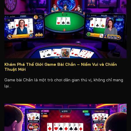
Khám Phá Thế Giới Game Bài Chắn – Niềm Vui và Chiến
Thuật Mới
Game bài Chắn là một trò chơi dân gian thú vị, không chỉ mang
lại...