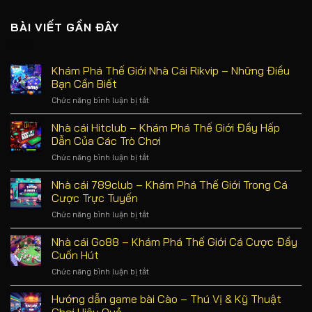
BÀI VIẾT GẦN ĐÂY
Khám Phá Thế Giới Nhà Cái Rikvip – Những Điều
Bạn Cần Biết
Chức năng bình luận bị tắt
ở
Khám
Phá
Nhà cái Hitclub – Khám Phá Thế Giới Đầy Hấp
Thế
Dẫn Của Các Trò Chơi
Giới
Chức năng bình luận bị tắt
ở
Nhà
Nhà
Cái
cái
Nhà cái 789club – Khám Phá Thế Giới Trong Cá
Rikvip
Hitclub
–
Cược Trực Tuyến
–
Những
Chức năng bình luận bị tắt
ở
Khám
Điều
Nhà
Phá
Bạn
cái
Nhà cái Go88 – Khám Phá Thế Giới Cá Cược Đầy
Thế
Cần
789club
Giới
Cuốn Hút
Biết
–
Đầy
Chức năng bình luận bị tắt
ở
Khám
Hấp
Nhà
Phá
Dẫn
cái
Hướng dẫn game bài Cào – Thú Vị & Kỹ Thuật
Thế
Của
Go88
Giới
Chơi Hiệu Quả
Các