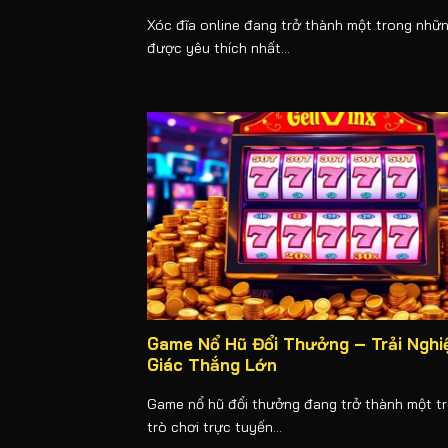
Xóc đĩa online đang trở thành một trong nhữn
được yêu thích nhất...
Game Nổ Hũ Đổi Thưởng – Trải Ngh
Giác Thắng Lớn
Game nổ hũ đổi thưởng đang trở thành một t
trò chơi trực tuyến...