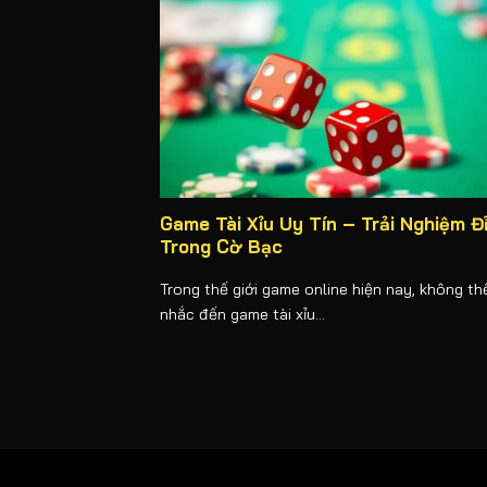
Game Tài Xỉu Uy Tín – Trải Nghiệm Đ
Trong Cờ Bạc
Trong thế giới game online hiện nay, không t
nhắc đến game tài xỉu...