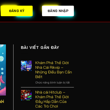
ĐĂNG KÝ
ĐĂNG NHẬP
BÀI VIẾT GẦN ĐÂY
Khám Phá Thế Giới
Nhà Cái Rikvip –
Những Điều Bạn Cần
Biết
Chức năng bình luận bị tắt
ở
Khám
Phá
Nhà cái Hitclub –
Thế
Khám Phá Thế Giới
Giới
ới
Đầy Hấp Dẫn Của
Nhà
Các Trò Chơi
Cái