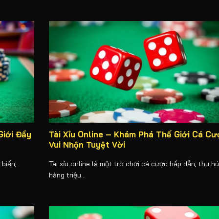
Giới Đầy
Tài Xỉu Online – Khám Phá Thế Giới Cá C
Vui Nhộn Tuyệt Vời
 biến,
Tài xỉu online là một trò chơi cá cược hấp dẫn, thu hú
hàng triệu...