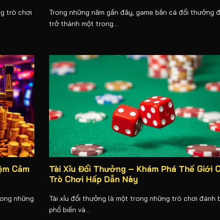
g trò chơi
Trong những năm gần đây, game bắn cá đổi thưởng 
trở thành một trong...
iệm Cảm
Tài Xỉu Đổi Thưởng – Khám Phá Thế Giới 
Trò Chơi Hấp Dẫn Này
rong những
Tài xỉu đổi thưởng là một trong những trò chơi đánh 
phổ biến và...