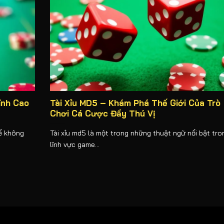
ỉnh Cao
Tài Xỉu MD5 – Khám Phá Thế Giới Của Trò
Chơi Cá Cược Đầy Thú Vị
hể không
Tài xỉu md5 là một trong những thuật ngữ nổi bật tro
lĩnh vực game...