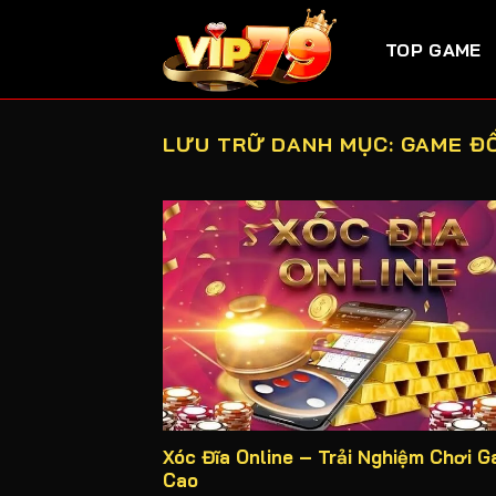
Chuyển
đến
TOP GAME
nội
dung
LƯU TRỮ DANH MỤC:
GAME Đ
Xóc Đĩa Online – Trải Nghiệm Chơi 
Cao