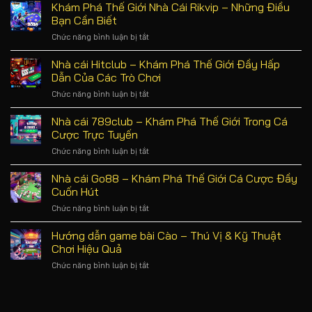
Khám Phá Thế Giới Nhà Cái Rikvip – Những Điều
Bạn Cần Biết
Chức năng bình luận bị tắt
ở
Khám
Phá
Nhà cái Hitclub – Khám Phá Thế Giới Đầy Hấp
Thế
Dẫn Của Các Trò Chơi
Giới
Chức năng bình luận bị tắt
ở
Nhà
Nhà
Cái
cái
Nhà cái 789club – Khám Phá Thế Giới Trong Cá
Rikvip
Hitclub
–
Cược Trực Tuyến
–
Những
Chức năng bình luận bị tắt
ở
Khám
Điều
Nhà
Phá
Bạn
cái
Nhà cái Go88 – Khám Phá Thế Giới Cá Cược Đầy
Thế
Cần
789club
Giới
Cuốn Hút
Biết
–
Đầy
Chức năng bình luận bị tắt
ở
Khám
Hấp
Nhà
Phá
Dẫn
cái
Hướng dẫn game bài Cào – Thú Vị & Kỹ Thuật
Thế
Của
Go88
Giới
Chơi Hiệu Quả
Các
–
Trong
Trò
Chức năng bình luận bị tắt
ở
Khám
Cá
Chơi
Hướng
Phá
Cược
dẫn
Thế
Trực
game
Giới
Tuyến