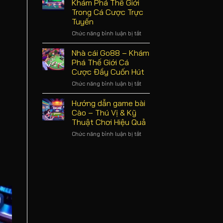
Khám Phá Thế Giới
Bạn
–
Trong Cá Cược Trực
Cần
Khám
Tuyến
Biết
Phá
Thế
Chức năng bình luận bị tắt
ở
Giới
Nhà
Đầy
cái
Nhà cái Go88 – Khám
Hấp
789club
Phá Thế Giới Cá
Dẫn
–
Cược Đầy Cuốn Hút
Của
Khám
Chức năng bình luận bị tắt
Các
ở
Phá
Trò
Nhà
Thế
Chơi
cái
Giới
Hướng dẫn game bài
Go88
Trong
Cào – Thú Vị & Kỹ
–
Cá
Thuật Chơi Hiệu Quả
Khám
Cược
Chức năng bình luận bị tắt
ở
Phá
Trực
Hướng
Thế
Tuyến
dẫn
Giới
game
Cá
bài
Cược
Cào
Đầy
–
Cuốn
Thú
Hút
Vị
&
Kỹ