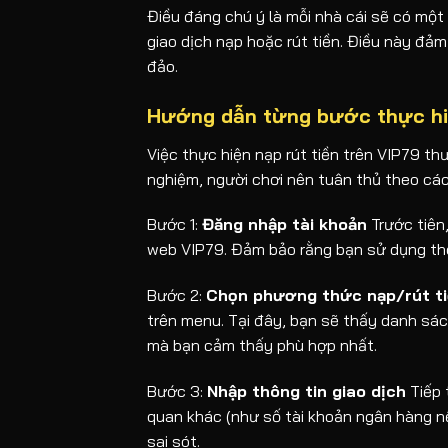
Điều đáng chú ý là mỗi nhà cái sẽ có một 
giao dịch nạp hoặc rút tiền. Điều này đả
đảo.
Hướng dẫn từng bước thực h
Việc thực hiện nạp rút tiền trên VIP79 th
nghiệm, người chơi nên tuân thủ theo cá
Bước 1:
Đăng nhập tài khoản
Trước tiên
web VIP79. Đảm bảo rằng bạn sử dụng thôn
Bước 2:
Chọn phương thức nạp/rút t
trên menu. Tại đây, bạn sẽ thấy danh s
mà bạn cảm thấy phù hợp nhất.
Bước 3:
Nhập thông tin giao dịch
Tiếp 
quan khác (như số tài khoản ngân hàng nế
sai sót.