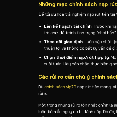
Những mẹo chính sách nạp rút 
Để tối ưu hóa trải nghiệm nạp rút tiền tạ
Lên kế hoạch tài chính
: Trước khi n
trò chơi để tránh tình trạng “chơi bẩn”.
Theo dõi giao dịch
: Luôn cập nhật lị
thuận lợi và không có bất kỳ vấn đề gì 
Chọn thời điểm nạp/rút hợp lý
: Mộ
cuối tuần. Hãy cân nhắc thực hiện gia
Các rủi ro cần chú ý chính sác
Dù
chính sách vip79
nạp rút tiền mang lại
rủi ro.
Một trong những rủi ro lớn nhất chính là 
luôn tiềm ẩn nguy cơ bị đánh cắp. Do đó,