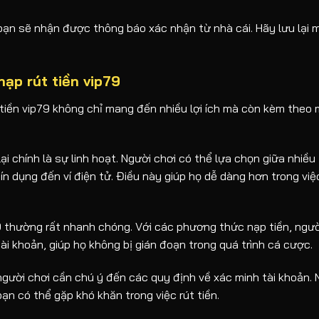
bạn sẽ nhận được thông báo xác nhận từ nhà cái. Hãy lưu lại 
nạp rút tiền vip79
 tiền vip79 không chỉ mang đến nhiều lợi ích mà còn kèm theo
i chính là sự linh hoạt. Người chơi có thể lựa chọn giữa nhiều
n dụng đến ví điện tử. Điều này giúp họ dễ dàng hơn trong việ
P79 thường rất nhanh chóng. Với các phương thức nạp tiền, ngườ
tài khoản, giúp họ không bị gián đoạn trong quá trình cá cược.
 người chơi cần chú ý đến các quy định về xác minh tài khoản. 
n có thể gặp khó khăn trong việc rút tiền.