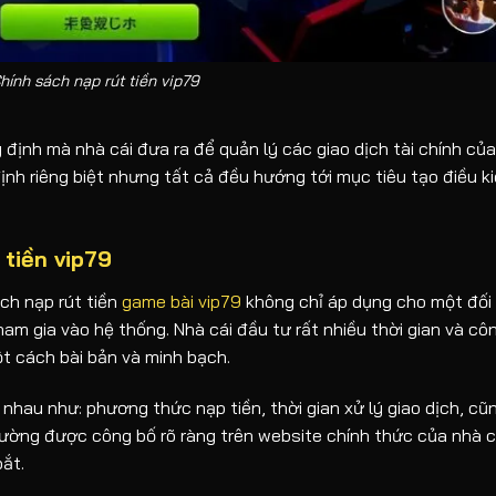
hính sách nạp rút tiền vip79
y định mà nhà cái đưa ra để quản lý các giao dịch tài chính của
ịnh riêng biệt nhưng tất cả đều hướng tới mục tiêu tạo điều k
 tiền vip79
ch nạp rút tiền
game bài vip79
không chỉ áp dụng cho một đối
am gia vào hệ thống. Nhà cái đầu tư rất nhiều thời gian và cô
ột cách bài bản và minh bạch.
hau như: phương thức nạp tiền, thời gian xử lý giao dịch, cũ
ường được công bố rõ ràng trên website chính thức của nhà c
ắt.