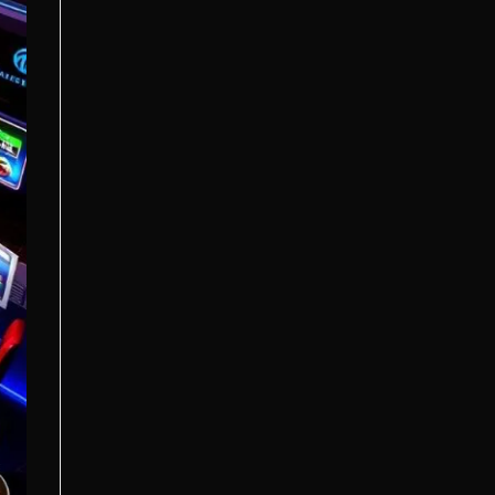
Thuật
Chơi
Hiệu
Quả