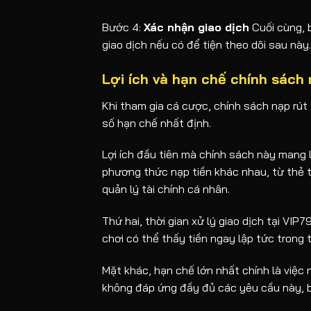
Bước 4:
Xác nhận giao dịch
Cuối cùng, 
giao dịch nếu có để tiện theo dõi sau này.
Lợi ích và hạn chế chính sách 
Khi tham gia cá cược, chính sách nạp rút
số hạn chế nhất định.
Lợi ích đầu tiên mà chính sách này mang lạ
phương thức nạp tiền khác nhau, từ thẻ tí
quản lý tài chính cá nhân.
Thứ hai, thời gian xử lý giao dịch tại VI
chơi có thể thấy tiền ngay lập tức trong 
Mặt khác, hạn chế lớn nhất chính là việc
không đáp ứng đầy đủ các yêu cầu này, bạ