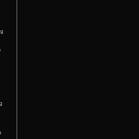
ng
a
g
ó