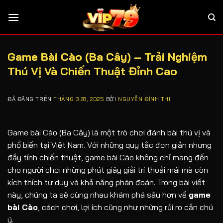
Chuyển
đến
nội
dung
Game Bài Cào (Ba Cây) – Trải Nghiệm
Thú Vị Và Chiến Thuật Đỉnh Cao
ĐÃ ĐĂNG TRÊN
THÁNG 3 28, 2025
BỞI
NGUYỄN ĐÌNH THI
Game bài Cào (Ba Cây) là một trò chơi đánh bài thú vị và
phổ biến tại Việt Nam. Với những quy tắc đơn giản nhưng
đầy tính chiến thuật, game bài Cào không chỉ mang đến
cho người chơi những phút giây giải trí thoải mái mà còn
kích thích tư duy và khả năng phán đoán. Trong bài viết
này, chúng ta sẽ cùng nhau khám phá sâu hơn về
game
bài Cào
, cách chơi, lợi ích cũng như những rủi ro cần chú
ý.