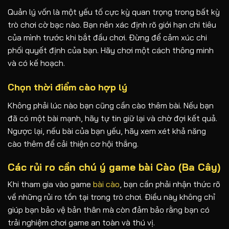
Quản lý vốn là một yếu tố cực kỳ quan trọng trong bất kỳ
trò chơi cờ bạc nào. Bạn nên xác định rõ giới hạn chi tiêu
của mình trước khi bắt đầu chơi. Đừng để cảm xúc chi
phối quyết định của bạn. Hãy chơi một cách thông minh
và có kế hoạch.
Chọn thời điểm cào hợp lý
Không phải lúc nào bạn cũng cần cào thêm bài. Nếu bạn
đã có một bài mạnh, hãy tự tin giữ lại và chờ đợi kết quả.
Ngược lại, nếu bài của bạn yếu, hãy xem xét khả năng
cào thêm để cải thiện cơ hội thắng.
Các rủi ro cần chú ý game bài Cào (Ba Cây)
Khi tham gia vào game
bài cào
, bạn cần phải nhận thức rõ
về những rủi ro tồn tại trong trò chơi. Điều này không chỉ
giúp bạn bảo vệ bản thân mà còn đảm bảo rằng bạn có
trải nghiệm chơi game an toàn và thú vị.