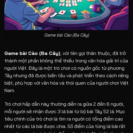
Game bài Cào (Ba Cây)
Game bài Cào (Ba Cây)
, với tên gọi thân thuộc, đã trở
thành một phần không thể thiếu trong văn hóa giải trí của
người Việt. Đây là một trò chơi có nguồn gốc từ phương
Tây nhưng đã được biến tấu và phát triển theo cách riêng
biệt, phù hợp với văn hóa và thói quen của người chơi Việt
Nam.
Trò chơi hấp dẫn này thường diễn ra giữa 2 đến 6 người,
mỗi người sẽ nhận được 3 lá bài từ bộ bài Tây 52 lá. Mục
tiêu chính của trò chơi là tìm ra người có tổng điểm cao
nhất từ các lá bài được chia. Số điểm của từng lá bài rất