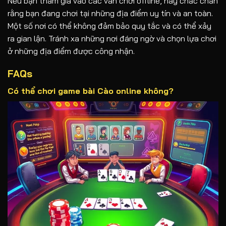
Nếu bạn tham gia vào các ván chơi offline, hãy chắc chắn
rằng bạn đang chơi tại những địa điểm uy tín và an toàn.
Một số nơi có thể không đảm bảo quy tắc và có thể xảy
ra gian lận. Tránh xa những nơi đáng ngờ và chọn lựa chơi
ở những địa điểm được công nhận.
FAQs
Có thể chơi game bài Cào online không?