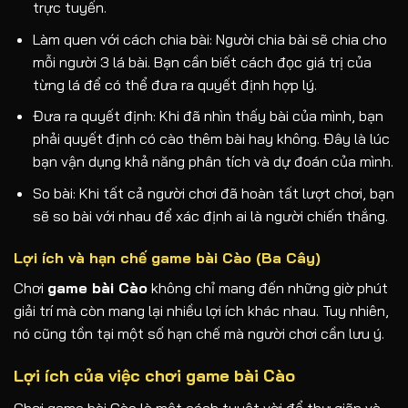
trực tuyến.
Làm quen với cách chia bài: Người chia bài sẽ chia cho
mỗi người 3 lá bài. Bạn cần biết cách đọc giá trị của
từng lá để có thể đưa ra quyết định hợp lý.
Đưa ra quyết định: Khi đã nhìn thấy bài của mình, bạn
phải quyết định có cào thêm bài hay không. Đây là lúc
bạn vận dụng khả năng phân tích và dự đoán của mình.
So bài: Khi tất cả người chơi đã hoàn tất lượt chơi, bạn
sẽ so bài với nhau để xác định ai là người chiến thắng.
Lợi ích và hạn chế game bài Cào (Ba Cây)
Chơi
game bài Cào
không chỉ mang đến những giờ phút
giải trí mà còn mang lại nhiều lợi ích khác nhau. Tuy nhiên,
nó cũng tồn tại một số hạn chế mà người chơi cần lưu ý.
Lợi ích của việc chơi game bài Cào