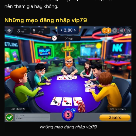
nên tham gia hay không.
Những mẹo đăng nhập vip79
Những mẹo đăng nhập vip79