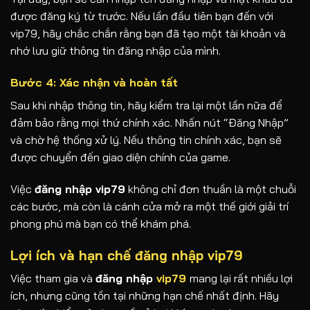
được đăng ký từ trước. Nếu lần đầu tiên bạn đến với
vip79, hãy chắc chắn rằng bạn đã tạo một tài khoản và
nhớ lưu giữ thông tin đăng nhập của mình.
Bước 4: Xác nhận và hoàn tất
Sau khi nhập thông tin, hãy kiểm tra lại một lần nữa để
đảm bảo rằng mọi thứ chính xác. Nhấn nút “Đăng Nhập”
và chờ hệ thống xử lý. Nếu thông tin chính xác, bạn sẽ
được chuyển đến giao diện chính của game.
Việc
đăng nhập vip79
không chỉ đơn thuần là một chuỗi
các bước, mà còn là cánh cửa mở ra một thế giới giải trí
phong phú mà bạn có thể khám phá.
Lợi ích và hạn chế đăng nhập vip79
Việc tham gia và
đăng nhập
vip79
mang lại rất nhiều lợi
ích, nhưng cũng tồn tại những hạn chế nhất định. Hãy