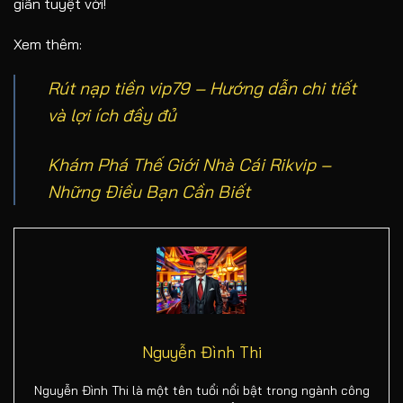
giãn tuyệt vời!
Xem thêm:
Rút nạp tiền vip79 – Hướng dẫn chi tiết
và lợi ích đầy đủ
Khám Phá Thế Giới Nhà Cái Rikvip –
Những Điều Bạn Cần Biết
Nguyễn Đình Thi
Nguyễn Đình Thi là một tên tuổi nổi bật trong ngành công