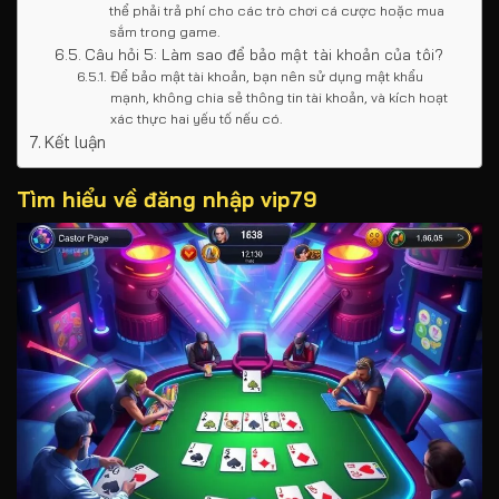
thể phải trả phí cho các trò chơi cá cược hoặc mua
sắm trong game.
Câu hỏi 5: Làm sao để bảo mật tài khoản của tôi?
Để bảo mật tài khoản, bạn nên sử dụng mật khẩu
mạnh, không chia sẻ thông tin tài khoản, và kích hoạt
xác thực hai yếu tố nếu có.
Kết luận
Tìm hiểu về đăng nhập vip79