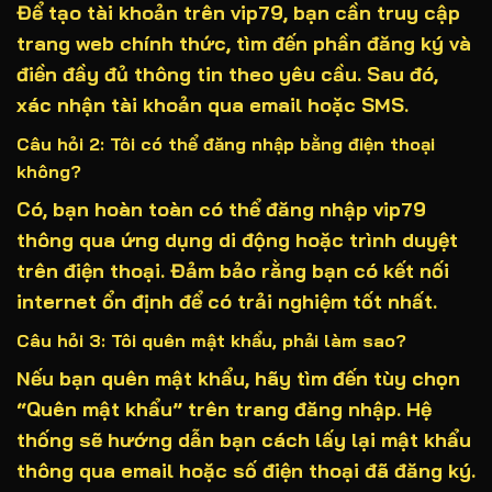
Để tạo tài khoản trên vip79, bạn cần truy cập
trang web chính thức, tìm đến phần đăng ký và
điền đầy đủ thông tin theo yêu cầu. Sau đó,
xác nhận tài khoản qua email hoặc SMS.
Câu hỏi 2: Tôi có thể đăng nhập bằng điện thoại
không?
Có, bạn hoàn toàn có thể
đăng nhập vip79
thông qua ứng dụng di động hoặc trình duyệt
trên điện thoại. Đảm bảo rằng bạn có kết nối
internet ổn định để có trải nghiệm tốt nhất.
Câu hỏi 3: Tôi quên mật khẩu, phải làm sao?
Nếu bạn quên mật khẩu, hãy tìm đến tùy chọn
“Quên mật khẩu” trên trang đăng nhập. Hệ
thống sẽ hướng dẫn bạn cách lấy lại mật khẩu
thông qua email hoặc số điện thoại đã đăng ký.