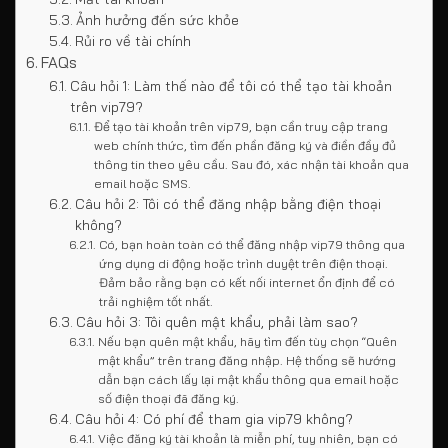
Ảnh hưởng đến sức khỏe
Rủi ro về tài chính
FAQs
Câu hỏi 1: Làm thế nào để tôi có thể tạo tài khoản
trên vip79?
Để tạo tài khoản trên vip79, bạn cần truy cập trang
web chính thức, tìm đến phần đăng ký và điền đầy đủ
thông tin theo yêu cầu. Sau đó, xác nhận tài khoản qua
email hoặc SMS.
Câu hỏi 2: Tôi có thể đăng nhập bằng điện thoại
không?
Có, bạn hoàn toàn có thể đăng nhập vip79 thông qua
ứng dụng di động hoặc trình duyệt trên điện thoại.
Đảm bảo rằng bạn có kết nối internet ổn định để có
trải nghiệm tốt nhất.
Câu hỏi 3: Tôi quên mật khẩu, phải làm sao?
Nếu bạn quên mật khẩu, hãy tìm đến tùy chọn “Quên
mật khẩu” trên trang đăng nhập. Hệ thống sẽ hướng
dẫn bạn cách lấy lại mật khẩu thông qua email hoặc
số điện thoại đã đăng ký.
Câu hỏi 4: Có phí để tham gia vip79 không?
Việc đăng ký tài khoản là miễn phí, tuy nhiên, bạn có